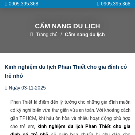
0905.395.368
0905.395.368
Kinh nghiệm du lịch Phan
Thiết cho gia đình có trẻ nhỏ
CẨM NANG DU LỊCH
Trang chủ
Cẩm nang du lịch
Kinh nghiệm du lịch Phan Thiết cho gia đình có
trẻ nhỏ
Ngày 03-11-2025
Phan Thiết là điểm đến lý tưởng cho những gia đình muốn
có kỳ nghỉ biển vừa thư giãn vừa an toàn. Với khoảng cách
gần TP.HCM, khí hậu ôn hòa và nhiều hoạt động phù hợp
cho trẻ em,
kinh nghiệm du lịch Phan Thiết cho gia
đình có trẻ nhỏ
sẽ giúp bạn chuẩn bị chu đáo cho