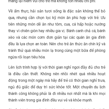
mang lại niềm vui cho trẻ mà không tốn nhiều chi phí.
Về ẩm thực, hải sản tươi sống là đặc sản không thể bỏ
qua, nhưng cần chọn lọc kỹ món ăn phù hợp với trẻ. Ưu
tiên những món dễ ăn như tôm, cua, cá hấp hoặc nướng
thay vì chiên giòn hay nhiều gia vị. Bánh canh chả cá, bánh
xèo và các món cơm đơn giản tại các quán ăn gia đình
đều là lựa chọn an toàn. Nên cho trẻ ăn thức ăn chín kỹ và
tránh thử quá nhiều món lạ trong cùng một bữa để phòng
ngừa rối loạn tiêu hóa.
Lên lịch trình hợp lý với thời gian nghỉ ngơi đầy đủ cho trẻ
là điều cần thiết. Không nên nhồi nhét quá nhiều hoạt
động trong một ngày mà hãy để trẻ có thời gian nghỉ trưa,
ngủ đủ giấc để duy trì sức khỏe tốt. Một chuyến du lịch
thành công không phải là đi nhiều nơi nhất mà là khi mọi
thành viên trong gia đình đều vui vẻ và khỏe mạnh.