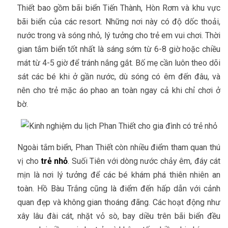
Thiết bao gồm bãi biển Tiến Thành, Hòn Rơm và khu vực
bãi biển của các resort. Những nơi này có độ dốc thoải,
nước trong và sóng nhỏ, lý tưởng cho trẻ em vui chơi. Thời
gian tắm biển tốt nhất là sáng sớm từ 6-8 giờ hoặc chiều
mát từ 4-5 giờ để tránh nắng gắt. Bố mẹ cần luôn theo dõi
sát các bé khi ở gần nước, dù sóng có êm đến đâu, và
nên cho trẻ mặc áo phao an toàn ngay cả khi chỉ chơi ở
bờ.
Ngoài tắm biển, Phan Thiết còn nhiều điểm tham quan thú
vị cho
trẻ nhỏ
. Suối Tiên với dòng nước chảy êm, đáy cát
mịn là nơi lý tưởng để các bé khám phá thiên nhiên an
toàn. Hồ Bàu Trắng cũng là điểm đến hấp dẫn với cảnh
quan đẹp và không gian thoáng đãng. Các hoạt động như
xây lâu đài cát, nhặt vỏ sò, bay diều trên bãi biển đều