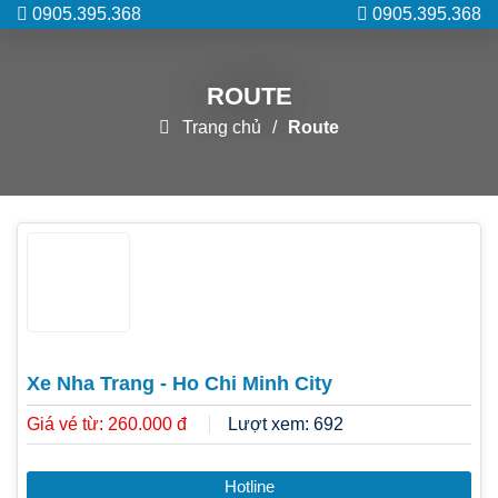
0905.395.368
0905.395.368
ROUTE
Trang chủ
Route
Xe Nha Trang - Ho Chi Minh City
Giá vé từ: 260.000 đ
Lượt xem: 692
Hotline