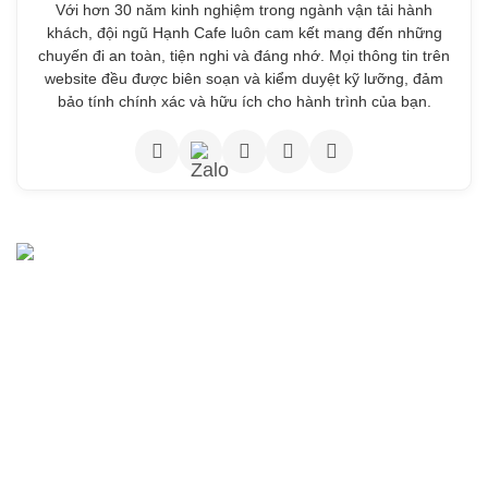
Với hơn 30 năm kinh nghiệm trong ngành vận tải hành
khách, đội ngũ Hạnh Cafe luôn cam kết mang đến những
chuyến đi an toàn, tiện nghi và đáng nhớ. Mọi thông tin trên
website đều được biên soạn và kiểm duyệt kỹ lưỡng, đảm
bảo tính chính xác và hữu ích cho hành trình của bạn.
LIÊN HỆ
CHI NHÁNH SỐ 16 CÔNG TY TNHH MTV HÀ PHƯƠNG
VNN
Người đại diện: Bùi Thị Phương
Địa chỉ: 23/1 đường Liên Phường, P. Phú Hữu, TP. Thủ
Đức, Thành phố Hồ Chí Minh