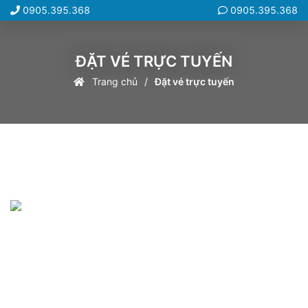
0905.395.368
0905.395.368
ĐẶT VÉ TRỰC TUYẾN
Trang chủ
Đặt vé trực tuyến
LIÊN HỆ
CHI NHÁNH SỐ 16 CÔNG TY TNHH MTV HÀ PHƯƠNG VNN